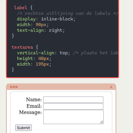
label
 {

/* rechtse uitlijning van de labels */
display
: inline-block;

width
: 
90px
;

text-align
: right;

}

textarea
 {

vertical-align
: top; 
/* plaats het label bo
height
: 
40px
;

width
: 
195px
;

www
x