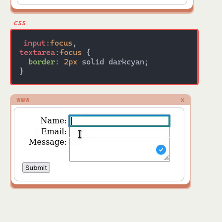
input
:focus
textarea
:focus
 {

border
: 
2px
 solid darkcyan;

www
x