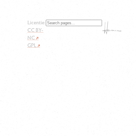
Licentie:
CC BY-
NC
GPL