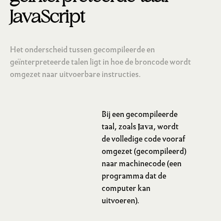
JavaScript
Het onderscheid tussen gecompileerde en
geïnterpreteerde talen ligt in hoe de broncode wordt
omgezet naar uitvoerbare instructies.
Bij een gecompileerde
taal, zoals
, wordt
Java
de volledige code vooraf
omgezet (gecompileerd)
Gecompileerd
naar machinecode (een
programma dat de
computer kan
uitvoeren).