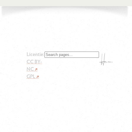
Licentie:
CC BY-
NC
GPL