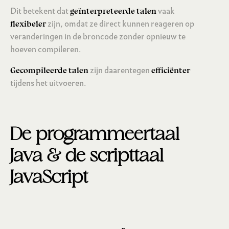
Dit betekent dat
vaak
geïnterpreteerde talen
zijn, omdat ze direct kunnen reageren op
flexibeler
veranderingen in de broncode zonder opnieuw te
hoeven compileren.
zijn daarentegen
Gecompileerde talen
efficiënter
tijdens het uitvoeren.
De programmeertaal
Java & de scripttaal
JavaScript