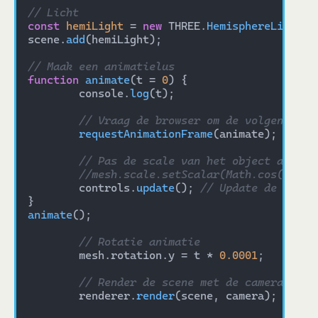
// Licht
const
hemiLight
 = 
new
 THREE.
HemisphereLight
(
0
scene.
add
(hemiLight);

// Maak een animatielus
function
animate
(
t = 
0
) 
{

	console.
log
(t);

// Vraag de browser om de volgende fr
requestAnimationFrame
(animate);

// Pas de scale van het object aan vo
//mesh.scale.setScalar(Math.cos(t * 0
	controls.
update
(); 
// Update de contr
animate
();

// Rotatie animatie
	mesh.rotation.y = t * 
0.0001
;

// Render de scene met de camera
	renderer.
render
(scene, camera);
