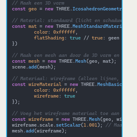
// Maak een 3D vorm
const
geo
 = 
new
 THREE.
IcosahedronGeometry
(
1
, 
// Material: standaard (licht en schaduw, maa
const
mat
 = 
new
 THREE.
MeshStandardMaterial
({ 

color
: 
0xffffff
,

flatShading
: 
true
 // 
true
: geen gladd
}) 

// Maak een mesh aan door de 3D vorm en het m
const
mesh
 = 
new
 THREE.
Mesh
(geo, mat);

scene.
add
(mesh);

// Materiaal: wireframe (alleen lijnen, geen 
const
wireMaterial
 = 
new
 THREE.
MeshBasicMater
color
: 
0xffffff
,

wireframe
: 
true
});

// Voeg het wireframe materiaal toe aan dezel
const
wireframe
 = 
new
 THREE.
Mesh
(geo, wireMate
wireframe.scale.
setScalar
(
1.001
); 
// Maak het
mesh.
add
(wireframe);
