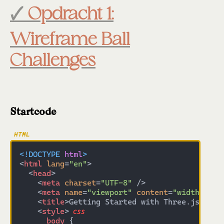
Opdracht 1:
Wireframe Ball
Challenges
Startcode
<!DOCTYPE 
html
>
<
html
lang
=
"en"
>
<
head
>
<
meta
charset
=
"UTF-8"
 />
<
meta
name
=
"viewport"
content
=
"width=devi
<
title
>
Getting Started with Three.js
</
tit
<
style
>
body
 {
