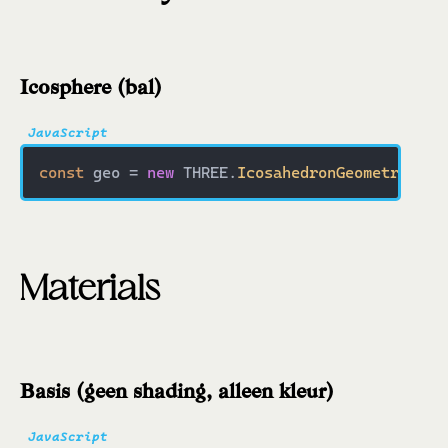
Icosphere (bal)
const
 geo = 
new
 THREE.
IcosahedronGeometry
(
1
, 
Materials
Basis (geen shading, alleen kleur)