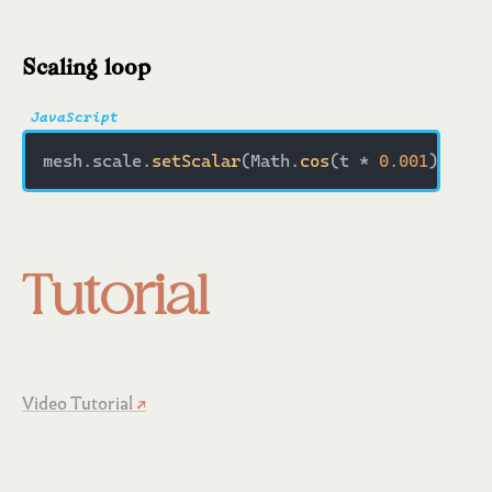
Scaling loop
mesh.scale.
setScalar
(Math.
cos
(t * 
0.001
) + 
1.
Tutorial
Video Tutorial