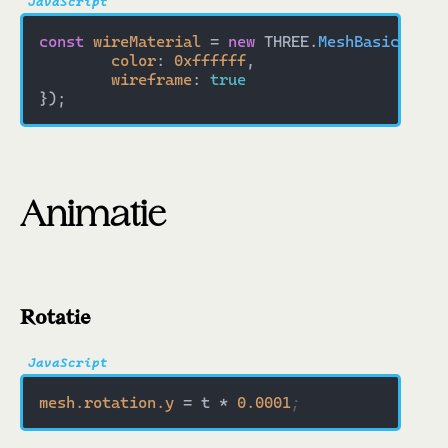
const
wireMaterial
 = 
new
 THREE.
MeshBasicMater
color
: 
0xffffff
,

wireframe
: 
true
Animatie
Rotatie
mesh.rotation.y
 = t * 
0.0001
;