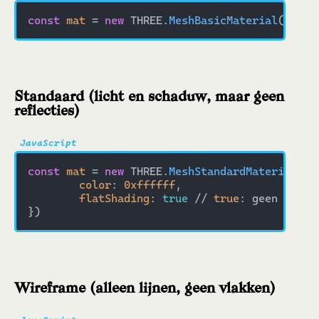
const
mat
 = 
new
 THREE.
MeshBasicMaterial
({ 
col
Standaard (licht en schaduw, maar geen
reflecties)
const
mat
 = 
new
 THREE.
MeshStandardMaterial
({ 

color
: 
0xffffff
,

flatShading
: 
true
 // 
true
: geen gladd
Wireframe (alleen lijnen, geen vlakken)