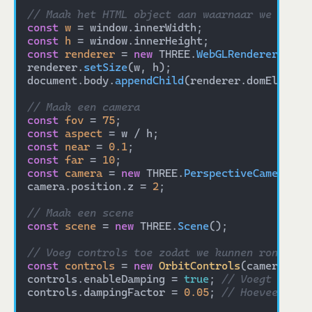
// Maak het HTML object aan waarnaar we zulle
const
w
const
h
const
renderer
 = 
new
 THREE.
WebGLRenderer
({ 
an
renderer.
setSize
(w, h);

document.body.
appendChild
(renderer.domElement)
// Maak een camera
const
fov
 = 
75
const
aspect
const
near
 = 
0.1
const
far
 = 
10
const
camera
 = 
new
 THREE.
PerspectiveCamera
(fo
camera.position.z = 
2
;

// Maak een scene
const
scene
 = 
new
 THREE.
Scene
();

// Voeg controls toe zodat we kunnen rondkijk
const
controls
 = 
new
OrbitControls
(camera, re
controls.enableDamping = 
true
; 
// Voegt een b
controls.dampingFactor = 
0.05
; 
// Hoeveel tra